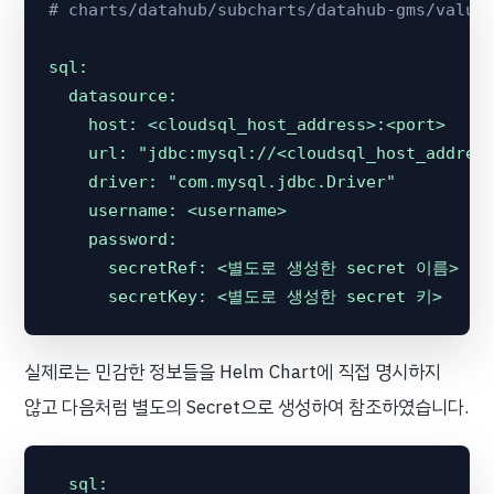
# charts/datahub/subcharts/datahub-gms/value
sql:
datasource:
host:
<cloudsql_host_address>:<port>
url:
"jdbc:mysql://<cloudsql_host_addres
driver:
"com.mysql.jdbc.Driver"
username:
<username>
password:
secretRef:
<별도로
생성한
secret
이름>
secretKey:
<별도로
생성한
secret
키>
실제로는 민감한 정보들을 Helm Chart에 직접 명시하지
않고 다음처럼 별도의 Secret으로 생성하여 참조하였습니다.
sql: