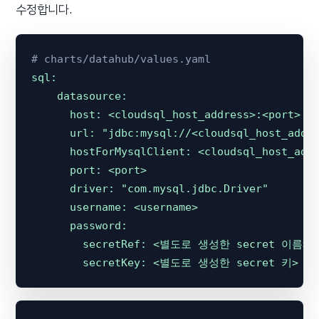
수정합니다.
# charts/datahub/values.yaml
sql:
datasource:
host:
<cloudsql_host_address>:<port>
url:
"jdbc:mysql://<cloudsql_host_addr
hostForMysqlClient:
<cloudsql_host_add
port:
<port>
driver:
"com.mysql.jdbc.Driver"
username:
<username>
password:
secretRef:
<별도로
생성한
secret
이름>
secretKey:
<별도로
생성한
secret
키>