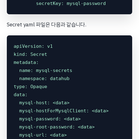
secretKey:
mysql-password
Secret yaml 파일은 다음과 같습니다.
apiVersion:
v1
kind:
Secret
metadata:
name:
mysql-secrets
namespace:
datahub
type:
Opaque
data:
mysql-host:
<data>
mysql-hostForMysqlClient:
<data>
mysql-password:
<data>
mysql-root-password:
<data>
mysql-url:
<data>