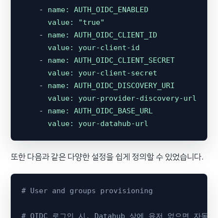
-
name:
AUTH_OIDC_ENABLED
value:
"true"
-
name:
AUTH_OIDC_CLIENT_ID
value:
your-client-id
-
name:
AUTH_OIDC_CLIENT_SECRET
value:
your-client-secret
-
name:
AUTH_OIDC_DISCOVERY_URI
value:
your-provider-discovery-url
-
name:
AUTH_OIDC_BASE_URL
value:
your-datahub-url
또한 다음과 같은 다양한 설정을 쉽게 정의할 수 있었습니다.
# User and groups provisioning
# OIDC 로그인 시, Datahub 상에 유저 없으면 자동